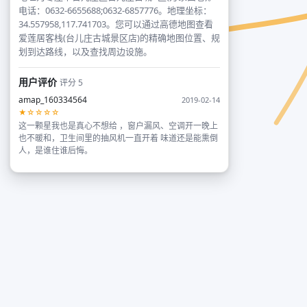
电话：0632-6655688;0632-6857776。地理坐标：
34.557958,117.741703。您可以通过高德地图查看
爱莲居客栈(台儿庄古城景区店)的精确地图位置、规
划到达路线，以及查找周边设施。
用户评价
评分 5
amap_160334564
2019-02-14
★☆☆☆☆
这一颗星我也是真心不想给 ，窗户漏风、空调开一晚上
也不暖和，卫生间里的抽风机一直开着 味道还是能熏倒
人，是谁住谁后悔。