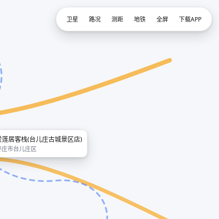
卫星
路况
测距
地铁
全屏
下载APP
爱莲居客栈(台儿庄古城景区店)
枣庄市台儿庄区