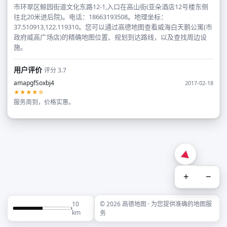
市环翠区鲸园街道文化东路12-1,入口在高山街(亚朵酒店12号楼东侧
往北20米进后院)。电话：18663193508。地理坐标：
37.510913,122.119310。您可以通过高德地图查看威海白天鹅公寓(市
政府威高广场店)的精确地图位置、规划到达路线，以及查找周边设
施。
用户评价
评分 3.7
amapgfSoxbj4
2017-02-18
★★★★☆
服务周到，价格实惠。
+
−
10
© 2026 高德地图 · 为您提供准确的地图服
km
务