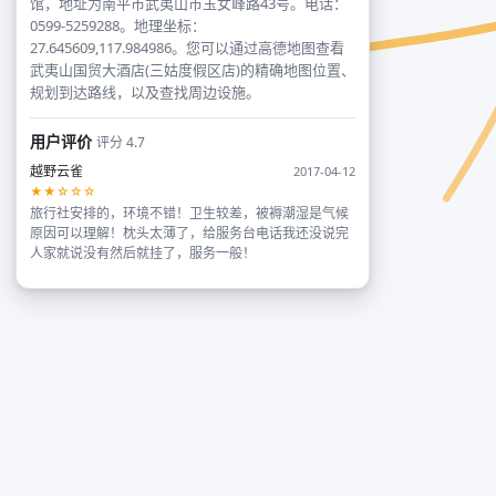
馆，地址为南平市武夷山市玉女峰路43号。电话：
0599-5259288。地理坐标：
27.645609,117.984986。您可以通过高德地图查看
武夷山国贸大酒店(三姑度假区店)的精确地图位置、
规划到达路线，以及查找周边设施。
用户评价
评分 4.7
越野云雀
2017-04-12
★★☆☆☆
旅行社安排的，环境不错！卫生较差，被褥潮湿是气候
原因可以理解！枕头太薄了，给服务台电话我还没说完
人家就说没有然后就挂了，服务一般！