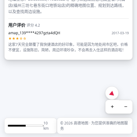
店(福州三坊七巷东街口地铁站店)的精确地图位置、规划到达路线，
以及查找周边设施。
用户评价
评分 4.2
amap_139****4297gzta4dQH
2017-03-19
★★★☆☆
这家7天完全颠覆了我快捷酒店的好印象，可能是因为地处闹市区吧，价格
不便宜，设施陈旧，简陋，周边环境吵杂，不会再去入住这样的酒店啦！
+
−
10
© 2026 高德地图 · 为您提供准确的地图服
km
务