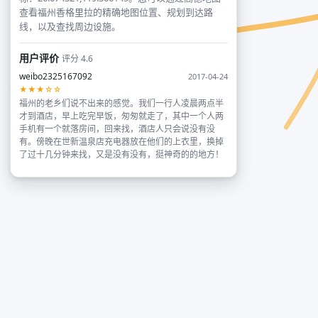
查看福州香格里拉的精确地图位置、规划到达路
线，以及查找周边设施。
用户评价
评分 4.6
weibo2325167092
2017-04-24
★★★☆☆
福州的老乡们说不出来的感觉。我们一行人凌晨两点半
才到酒店，早上吃完早饭，匆匆就走了，其中一个人两
手机有一个就落房间，回来找，酒店人只会说没有没
有。傍晚在世新温泉店充电器放在他们的上衣里，换掉
了过十几分钟来找，又是没有没有，挺神奇的的地方！