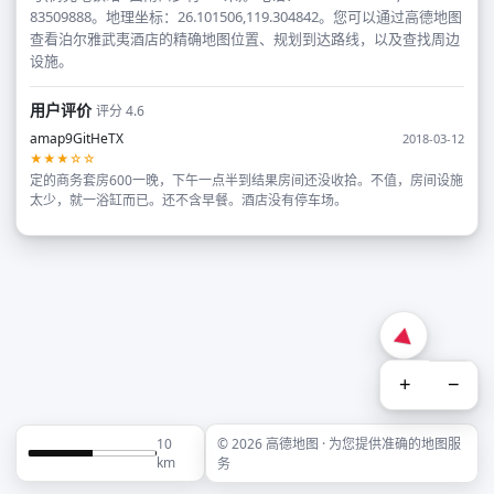
83509888。地理坐标：26.101506,119.304842。您可以通过高德地图
查看泊尔雅武夷酒店的精确地图位置、规划到达路线，以及查找周边
设施。
用户评价
评分 4.6
amap9GitHeTX
2018-03-12
★★★☆☆
定的商务套房600一晚，下午一点半到结果房间还没收拾。不值，房间设施
太少，就一浴缸而已。还不含早餐。酒店没有停车场。
+
−
10
© 2026 高德地图 · 为您提供准确的地图服
km
务