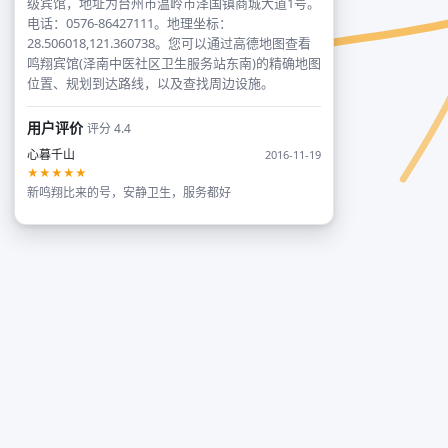
级宾馆，地址为台州市温岭市泽国镇商城大道1号。
电话：0576-86427111。地理坐标：
28.506018,121.360738。您可以通过高德地图查看
鸣翔宾馆(泽南中医社区卫生服务站东南)的精确地图
位置、规划到达路线，以及查找周边设施。
用户评价
评分 4.4
心暮千山
2016-11-19
★★★★★
新鸣翔比来的号，安静卫生，服务都好