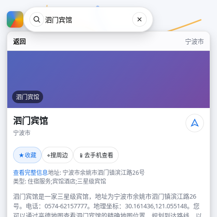
返回
宁波市
泗门宾馆
泗门宾馆
宁波市
泗门宾馆
★
⌖
📱
收藏
搜周边
去手机查看
宁波市
查看完整信息
地址: 宁波市余姚市泗门镇滨江路26号
类型: 住宿服务;宾馆酒店;三星级宾馆
泗门宾馆是一家三星级宾馆，地址为宁波市余姚市泗门镇滨江路26
号。电话：0574-62157777。地理坐标：30.161436,121.055148。您
可以通过高德地图查看泗门宾馆的精确地图位置、规划到达路线，以