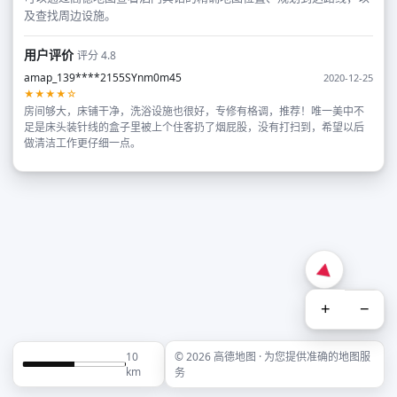
及查找周边设施。
用户评价
评分 4.8
amap_139****2155SYnm0m45
2020-12-25
★★★★☆
房间够大，床铺干净，洗浴设施也很好，专修有格调，推荐！唯一美中不
足是床头装针线的盒子里被上个住客扔了烟屁股，没有打扫到，希望以后
做清洁工作更仔细一点。
+
−
10
© 2026 高德地图 · 为您提供准确的地图服
km
务