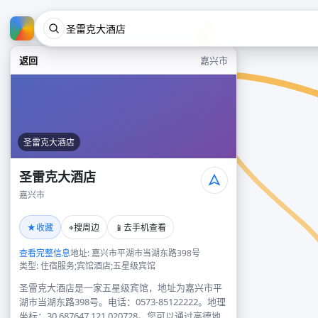
返回
嘉兴市
圣雷克大酒店
圣雷克大酒店
嘉兴市
★
⌖
📱
收藏
搜周边
去手机查看
查看完整信息
地址: 嘉兴市平湖市当湖东路398号
类型: 住宿服务;宾馆酒店;五星级宾馆
圣雷克大酒店是一家五星级宾馆，地址为嘉兴市平
湖市当湖东路398号。电话：0573-85122222。地理
坐标：30.687647,121.020728。您可以通过高德地