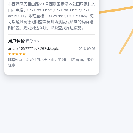
市西湖区天目山路518号西溪国家湿地公园周家村入
口。电话：0571-88106589;0571-88106595;0571-
88960011。地理坐标：30.257682,120.059046。您
可以通过高德地图查看杭州西溪度假酒店的精确地
图位置、规划到达路线，以及查找周边设施。
用户评价
评分 4.6
amap_185****9732B2vkkopfx
2018-09-07
★★★★★
非常好👍，刚好住的那天下雨，坐到门口看着雨，那个
惬意！