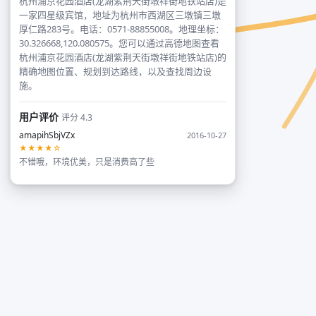
杭州浦京花园酒店(龙湖紫荆天街墩祥街地铁站店)是
一家四星级宾馆，地址为杭州市西湖区三墩镇三墩
厚仁路283号。电话：0571-88855008。地理坐标：
30.326668,120.080575。您可以通过高德地图查看
杭州浦京花园酒店(龙湖紫荆天街墩祥街地铁站店)的
精确地图位置、规划到达路线，以及查找周边设
施。
用户评价
评分 4.3
amapihSbjVZx
2016-10-27
★★★★☆
不错哦，环境优美，只是消费高了些