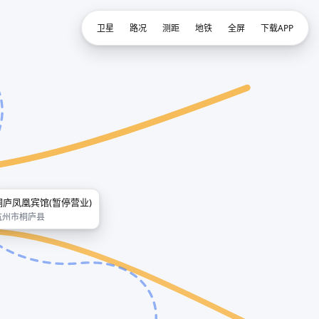
卫星
路况
测距
地铁
全屏
下载APP
桐庐凤凰宾馆(暂停营业)
杭州市桐庐县