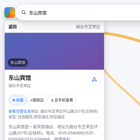
返回
烟台市芝罘区
东山宾馆
东山宾馆
烟台市芝罘区
★
⌖
📱
收藏
搜周边
去手机查看
查看完整信息
地址: 烟台市芝罘区环山路207号(近栈桥)
类型: 住宿服务;宾馆酒店;宾馆酒店
东山宾馆是一家宾馆酒店，地址为烟台市芝罘区环
山路207号(近栈桥)。电话：0535-6586888;0535-
6589566;0535-6589966。地理坐标：