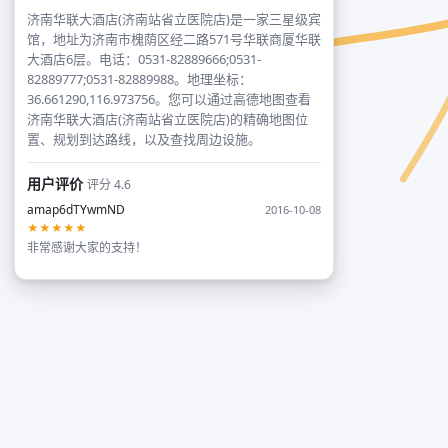
济南华联大酒店(济南站省立医院店)是一家三星级宾
馆，地址为济南市槐荫区经二路571号华联商厦华联
大酒店6层。电话：0531-82889666;0531-
82889777;0531-82889988。地理坐标：
36.661290,116.973756。您可以通过高德地图查看
济南华联大酒店(济南站省立医院店)的精确地图位
置、规划到达路线，以及查找周边设施。
用户评价
评分 4.6
amap6dTYwmND
2016-10-08
★★★★★
非常感谢大家的支持！