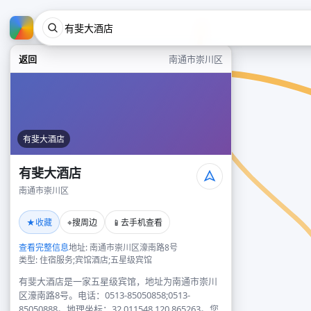
返回
南通市崇川区
有斐大酒店
有斐大酒店
南通市崇川区
★
⌖
📱
收藏
搜周边
去手机查看
查看完整信息
地址: 南通市崇川区濠南路8号
类型: 住宿服务;宾馆酒店;五星级宾馆
有斐大酒店是一家五星级宾馆，地址为南通市崇川
区濠南路8号。电话：0513-85050858;0513-
85050888。地理坐标：32.011548,120.865263。您