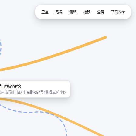
卫星
路况
测距
地铁
全屏
下载APP
昆山悦心宾馆
苏州市昆山市庆丰东路367号(景枫嘉苑小区