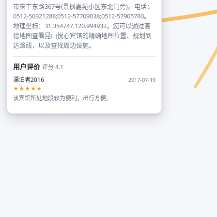
市庆丰东路367号(景枫嘉苑小区东北门旁)。电话：
0512-50321288;0512-57709038;0512-57905780。
地理坐标：31.354747,120.994932。您可以通过高
德地图查看昆山悦心宾馆的精确地图位置、规划到
达路线，以及查找周边设施。
用户评价
评分 4.1
漂泊者2016
2017-07-19
★★★★★
该宾馆所处地段较为便利，出行方便。