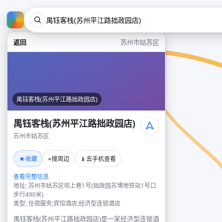
返回
苏州市姑苏区
禺钰客栈(苏州平江路拙政园店)
禺钰客栈(苏州平江路拙政园店)
苏州市姑苏区
★
⌖
📱
收藏
搜周边
去手机查看
查看完整信息
地址: 苏州市姑苏区坝上巷1号(拙政园苏博地铁站1号口
步行490米)
类型: 住宿服务;宾馆酒店;经济型连锁酒店
禺钰客栈(苏州平江路拙政园店)是一家经济型连锁酒