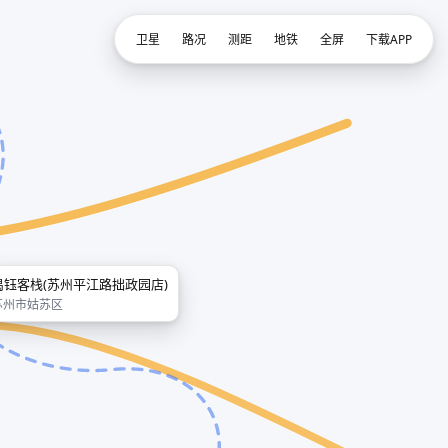
卫星
路况
测距
地铁
全屏
下载APP
禺钰客栈(苏州平江路拙政园店)
苏州市姑苏区