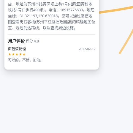
店，地址为苏州市姑苏区坝上巷1号(拙政园苏博地
铁站1号口步行490米)。电话：18915775630。地理
坐标：31.321193,120.630018。您可以通过高德地
图查看禺钰客栈(苏州平江路拙政园店)的精确地图位
置、规划到达路线，以及查找周边设施。
用户评价
评分 4.8
面包蛋挞怪
2017-02-12
★★★★★
可以的。不错，加油。