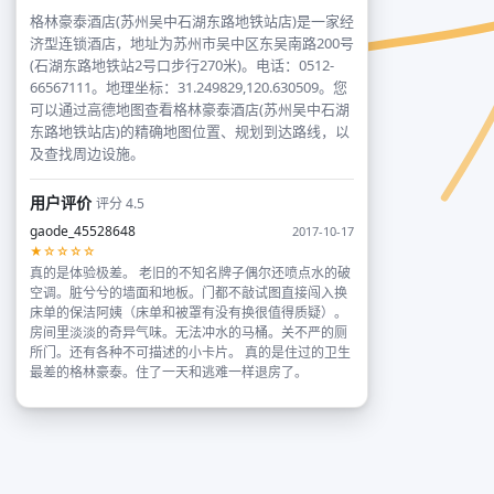
格林豪泰酒店(苏州吴中石湖东路地铁站店)是一家经
济型连锁酒店，地址为苏州市吴中区东吴南路200号
(石湖东路地铁站2号口步行270米)。电话：0512-
66567111。地理坐标：31.249829,120.630509。您
可以通过高德地图查看格林豪泰酒店(苏州吴中石湖
东路地铁站店)的精确地图位置、规划到达路线，以
及查找周边设施。
用户评价
评分 4.5
gaode_45528648
2017-10-17
★☆☆☆☆
真的是体验极差。 老旧的不知名牌子偶尔还喷点水的破
空调。脏兮兮的墙面和地板。门都不敲试图直接闯入换
床单的保洁阿姨（床单和被罩有没有换很值得质疑）。
房间里淡淡的奇异气味。无法冲水的马桶。关不严的厕
所门。还有各种不可描述的小卡片。 真的是住过的卫生
最差的格林豪泰。住了一天和逃难一样退房了。