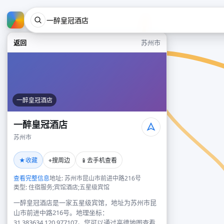
返回
苏州市
一醉皇冠酒店
一醉皇冠酒店
苏州市
★
⌖
📱
收藏
搜周边
去手机查看
查看完整信息
地址: 苏州市昆山市前进中路216号
类型: 住宿服务;宾馆酒店;五星级宾馆
一醉皇冠酒店是一家五星级宾馆，地址为苏州市昆
山市前进中路216号。地理坐标：
31.383634,120.977107。您可以通过高德地图查看