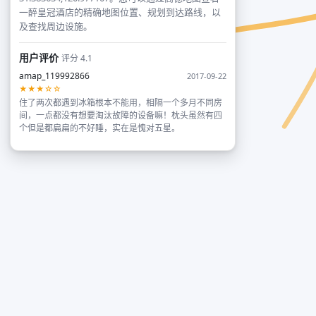
一醉皇冠酒店的精确地图位置、规划到达路线，以
及查找周边设施。
用户评价
评分 4.1
amap_119992866
2017-09-22
★★★☆☆
住了两次都遇到冰箱根本不能用，相隔一个多月不同房
间，一点都没有想要淘汰故障的设备嘛！枕头虽然有四
个但是都扁扁的不好睡，实在是愧对五星。