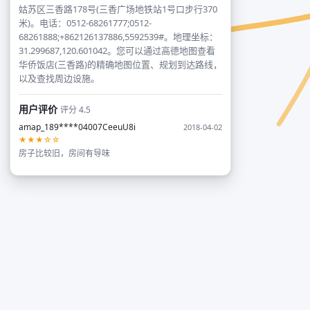
姑苏区三香路178号(三香广场地铁站1号口步行370
米)。电话：0512-68261777;0512-
68261888;+862126137886,5592539#。地理坐标：
31.299687,120.601042。您可以通过高德地图查看
华侨饭店(三香路)的精确地图位置、规划到达路线，
以及查找周边设施。
用户评价
评分 4.5
amap_189****04007CeeuU8i
2018-04-02
★★★☆☆
房子比较旧，房间有导味