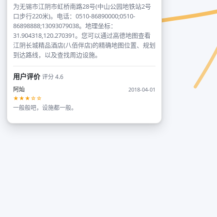
为无锡市江阴市虹桥南路28号(中山公园地铁站2号
口步行220米)。电话：0510-86890000;0510-
86898888;13093079038。地理坐标：
31.904318,120.270391。您可以通过高德地图查看
江阴长城精品酒店(八佰伴店)的精确地图位置、规划
到达路线，以及查找周边设施。
用户评价
评分 4.6
阿灿
2018-04-01
★★★☆☆
一般般吧，设施都一般。