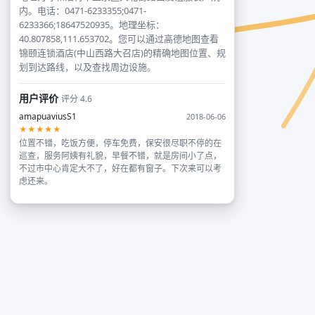
内。电话：0471-6233355;0471-
6233366;18647520935。地理坐标：
40.807858,111.653702。您可以通过高德地图查看
锦颐连锁酒店(中山西路大召店)的精确地图位置、规
划到达路线，以及查找周边设施。
用户评价
评分 4.6
amapuaviusS1
2018-06-06
★★★★★
位置不错，吃饭方便，停车免费，保安很尽职不停的在
巡查，服务阿姨有礼貌，早餐不错，就是房间小了点，
不过市中心肯定大不了，好在都有窗子。下次来可以考
虑还来。