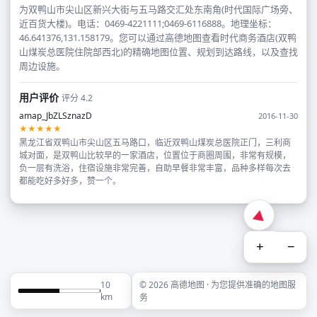
为双鸭山市尖山区新兴大街与五马路交汇处东南角(时代国际广场旁、
近百货大楼)。电话：0469-4221111;0469-6116888。地理坐标：
46.641376,131.158179。您可以通过高德地图查看时代商务酒店(双鸭
山煤炭总医院住院部西北)的精确地图位置、规划到达路线，以及查找
周边设施。
用户评价
评分 4.2
amap_JbZLSznazD
2016-11-30
★★★★★
黑龙江省双鸭山市尖山区五马路口，临近双鸭山煤炭总医院正门，三利商
城对面，是双鸭山比较早的一家酒店，位置位于商圈周围，非常有规模，
负一层有洗浴，住宿设施非常完善，自助早餐非常丰富，品种多样每次去
都能吃好多好多，赞一个。
+
−
10
© 2026 高德地图 · 为您提供准确的地图服
km
务