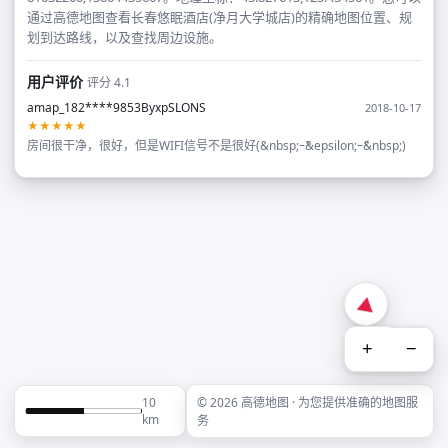
通过高德地图查看长春悠眠酒店(净月大学城店)的精确地图位置、规
划到达路线，以及查找周边设施。
用户评价
评分 4.1
amap_182****9853ByxpSLONS
2018-10-17
★★★★★
房间很干净，很好，但是WIFI信号不是很好(&nbsp;ｰ̀&epsilon;ｰ́&nbsp;)
+
−
10
© 2026 高德地图 · 为您提供准确的地图服
km
务