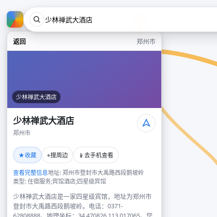
返回
郑州市
少林禅武大酒店
少林禅武大酒店
郑州市
★
⌖
📱
收藏
搜周边
去手机查看
查看完整信息
地址: 郑州市登封市大禹路西段鹅坡岭
类型: 住宿服务;宾馆酒店;四星级宾馆
少林禅武大酒店是一家四星级宾馆，地址为郑州市
登封市大禹路西段鹅坡岭。电话：0371-
62808888。地理坐标：34.470826,113.017065。您