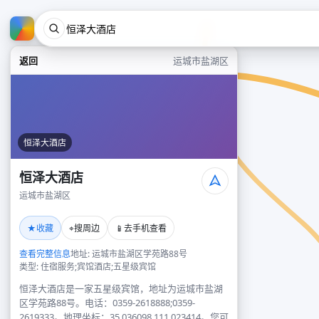
返回
运城市盐湖区
恒泽大酒店
恒泽大酒店
运城市盐湖区
★
⌖
📱
收藏
搜周边
去手机查看
查看完整信息
地址: 运城市盐湖区学苑路88号
类型: 住宿服务;宾馆酒店;五星级宾馆
恒泽大酒店是一家五星级宾馆，地址为运城市盐湖
区学苑路88号。电话：0359-2618888;0359-
2619333。地理坐标：35.036098,111.023414。您可