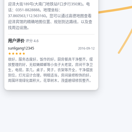
迎泽大街189号(大南门地铁站F口步行350米)。电
话：0351-8828888。地理坐标：
37.860563,112.563160。您可以通过高德地图查看
迎泽宾馆的精确地图位置、规划到达路线，以及查
找周边设施。
用户评价
评分 4.6
sunligang12345
2016-09-12
★★★★★
很好，服务态度好，饭作的好，厨房餐具干净整齐，摆
放整理的好，无蚊蝇蟑螂等小虫子大老鼠，房间干净卫
生，电视，茶几，桌子，凳子，衣架等齐全，干净摆放
到位，灯光设计合理，明暗适当，房间装修粉饰的好，
周围环境绿化面积大，花草树木，茂盛碧绿修剪整齐。