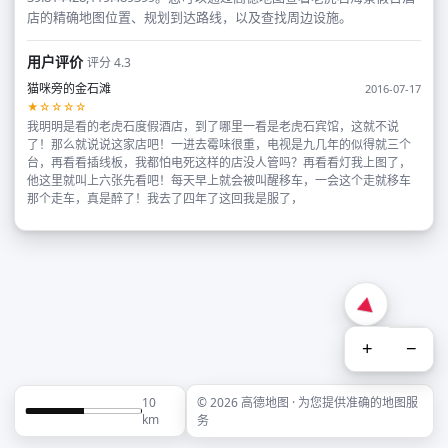
店的精确地图位置、规划到达路线，以及查找周边设施。
用户评价
评分 4.3
猫咪旁的金石滩
2016-07-17
★☆☆☆☆
我明明是看的老虎石度假酒店，到了哪里一看是老虎石宾馆，这就不说
了！那么就说说这家店吧！一进去霉味很重，电视是九几年的似得就三个
台，再看看插线板，我都怕电死这样的店没人管吗？再看看灯我上图了，
他这里就叫上六张先看吧！每天早上就会被叫醒移车，一会这个走就移车
那个走车，真是醉了！我去了四年了这回我是服了，
+
−
10
© 2026 高德地图 · 为您提供准确的地图服
km
务