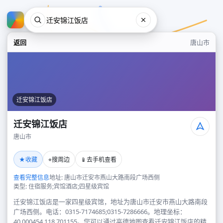
返回
唐山市
迁安锦江饭店
迁安锦江饭店
唐山市
迁安锦江饭店
★
⌖
📱
收藏
搜周边
去手机查看
唐山市
查看完整信息
地址: 唐山市迁安市燕山大路南段广场西侧
类型: 住宿服务;宾馆酒店;四星级宾馆
迁安锦江饭店是一家四星级宾馆，地址为唐山市迁安市燕山大路南段
广场西侧。电话：0315-7174685;0315-7286666。地理坐标：
40.000454,118.701155。您可以通过高德地图查看迁安锦江饭店的精