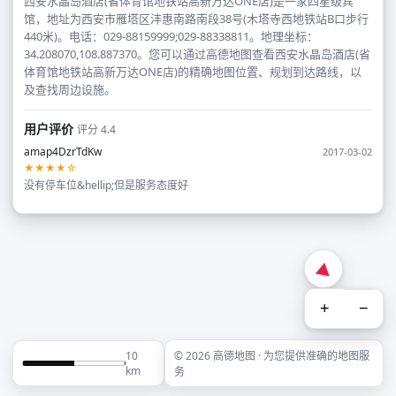
西安水晶岛酒店(省体育馆地铁站高新万达ONE店)是一家四星级宾
馆，地址为西安市雁塔区沣惠南路南段38号(木塔寺西地铁站B口步行
440米)。电话：029-88159999;029-88338811。地理坐标：
34.208070,108.887370。您可以通过高德地图查看西安水晶岛酒店(省
体育馆地铁站高新万达ONE店)的精确地图位置、规划到达路线，以
及查找周边设施。
用户评价
评分 4.4
amap4DzrTdKw
2017-03-02
★★★★☆
没有停车位&hellip;但是服务态度好
+
−
10
© 2026 高德地图 · 为您提供准确的地图服
km
务