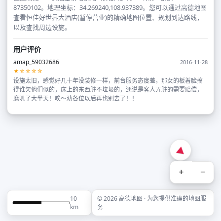
87350102。地理坐标：34.269240,108.937389。您可以通过高德地图
查看恒佳好世界大酒店(暂停营业)的精确地图位置、规划到达路线，
以及查找周边设施。
用户评价
amap_59032686
2016-11-28
★☆☆☆☆
设施太旧，感觉好几十年没装修一样，前台服务态度差，那女的板着脸搞
得谁欠他们似的，床上的东西脏不垃圾的，还说是客人弄脏的需要赔偿，
磨叽了大半天！唉～劝各位以后再也别去了！！
+
−
10
© 2026 高德地图 · 为您提供准确的地图服
km
务