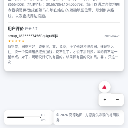
86664008。地理坐标：30.667864,104.065798。您可以通过高德地图
查看德馨民宿(成都骡马市地铁站店)的精确地图位置、规划到达路
线，以及查找周边设施。
用户评价
评分 3.7
amap_182****7456BgUgu8RjX
2019-04-23
★☆☆☆☆
特别差，网络不好，说退房，靠，说换，换了他妈还得没网，建议别入
住，换一个房间居然还要加钱，说不住了，才说不加钱换，差的真不是一
星半点。对了，明明说好订的有窗的，结果换有窗的说加钱，靠 ，只这一
次
+
−
10
© 2026 高德地图 · 为您提供准确的地图服
km
务