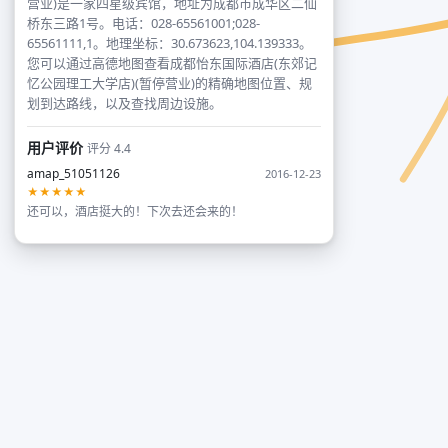
营业)是一家四星级宾馆，地址为成都市成华区二仙
桥东三路1号。电话：028-65561001;028-
65561111,1。地理坐标：30.673623,104.139333。
您可以通过高德地图查看成都怡东国际酒店(东郊记
忆公园理工大学店)(暂停营业)的精确地图位置、规
划到达路线，以及查找周边设施。
用户评价
评分 4.4
amap_51051126
2016-12-23
★★★★★
还可以，酒店挺大的！下次去还会来的！