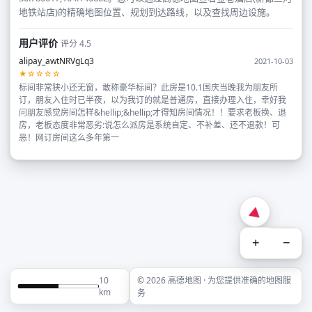
地铁站店)的精确地图位置、规划到达路线，以及查找周边设施。
用户评价
评分 4.5
alipay_awtNRVgLq3
2021-10-03
★☆☆☆☆
标间非常狭小还无窗，敢称豪华标间？此房是10.1国庆当晚我为朋友所
订，朋友入住时已半夜，以为我订的就是普通房，直接办理入住，幸好我
问朋友感觉房间怎样&hellip;&hellip;才得知房间情况！！要求老板换、退
房，老板态度非常恶劣:说怎么派房是系统自定、不补差、还不退款！可
恶！网订房间这么多年第一
+
−
10
© 2026 高德地图 · 为您提供准确的地图服
km
务