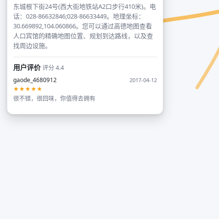
东城根下街24号(西大街地铁站A2口步行410米)。电
话：028-86632846;028-86633449。地理坐标：
30.669892,104.060866。您可以通过高德地图查看
人口宾馆的精确地图位置、规划到达路线，以及查
找周边设施。
用户评价
评分 4.4
gaode_4680912
2017-04-12
★★★★★
很不错，很回味，你值得去拥有