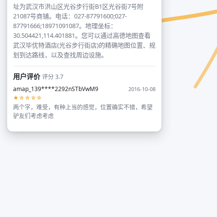
址为武汉市洪山区光谷步行街B1区光谷街7号附
21087号商铺。电话：027-87791600;027-
87791666;18971091087。地理坐标：
30.504421,114.401881。您可以通过高德地图查看
武汉毕优特酒店(光谷步行街店)的精确地图位置、规
划到达路线，以及查找周边设施。
用户评价
评分 3.7
amap_139****2292nSTbVwM9
2016-10-08
★☆☆☆☆
两个字，难受，有种上当的感觉，位置确实不错，希望
驴友们考虑考虑