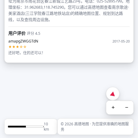
址为南京市雨花台区春江新城江艺路23号。电话：025-52895799。地
理坐标：31.962683,118.745290。您可以通过高德地图查看南京歌途·
美家酒店(三江学院春江路地铁站店)的精确地图位置、规划到达路
线，以及查找周边设施。
用户评价
评分 4.5
amapgZWGGTdN
2017-05-20
★★★☆☆
还好吧，住的还可以！
+
−
10
© 2026 高德地图 · 为您提供准确的地图服
km
务