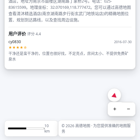
酒店，地址为南京市鼓楼区湖南路丁家桥2号。电话：025-
83615599。地理坐标：32.070169,118.777472。您可以通过高德地图
查看清沐精选酒店(南京湖南路步行街玄武门地铁站店)的精确地图位
置、规划到达路线，以及查找周边设施。
用户评价
评分 4.4
cy0830
2016-07-30
★★★★☆
干净还是蛮干净的，位置也很好找，不足亮点，房间太小、不提供免费矿
泉水
+
−
10
© 2026 高德地图 · 为您提供准确的地图服
km
务