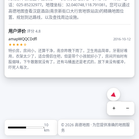
话：025-85232977。地理坐标：32.040748,118.791081。您可以通过
高德地图查看汉庭酒店(南京新街口大行宫地铁站店)的精确地图位
置、规划到达路线，以及查找周边设施。
用户评价
评分 4.8
amapWQQCDdfl
2016-10-12
★★★★☆
特价房，房间小，还算干净，南京昨晚下雨了，卫生用品简单，牙膏好难
用，衣架太少了，适合情侣住吧，但是带个小孩就好小了，房间开始时有
股烟味，下午散散就没有了，还有马桶盖还是老式的，放下来没有缓冲，
吓死人每次，
+
−
10
© 2026 高德地图 · 为您提供准确的地图服
km
务