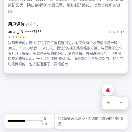
原街医大一院店)的精确地图位置、规划到达路线，以及查找周边设
施。
用户评价
评分 4.5
amap_131****7166
2016-08-17
★★★★★
我昨天去的，网上订的房间位置临近街边，对面就有个收费停车场一晚上
30元，早8:00以后一小时5元。我住的8楼无线网络很好用，电视我不怎么
看打开了好使。空调也是新的很好用，凉的很快。房间设施齐全，卫生间
的吹风机很贴心，一个房间还赠送2瓶水。服务态度我不想说别的，我走的
时候我妈的一包衣服落那了，宾馆前台
+
−
10
© 2026 高德地图 · 为您提供准确的地图服
km
务