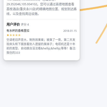
29.352046,105.934102。您可以通过高德地图查看
荔枝酒店(重庆永川店)的精确地图位置、规划到达路
线，以及查找周边设施。
用户评价
评分 4
有水杯的香格里拉
2018-01-15
★☆☆☆☆
空调老旧声音大、制热效果差；被臭了一夜，第二天发
现床头柜下面放着别人遗留的臭袜子；电视机还是十年
前的类型、自动跳台没法看&hellip;&hellip;等等！备注:
我住的333