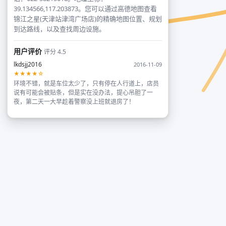
39.134566,117.203873。您可以通过高德地图查看
锦江之星(天津站津湾广场店)的精确地图位置、规划
到达路线，以及查找周边设施。
用户评价
评分 4.5
lkdsjj2016
2016-11-09
★★★★☆
环境不错，就是车位太少了，只有停在人行道上，店员
说有可能会被贴条，但是实在没办法，提心吊胆了一
夜，第二天一大早趁着警察没上班就退房了！