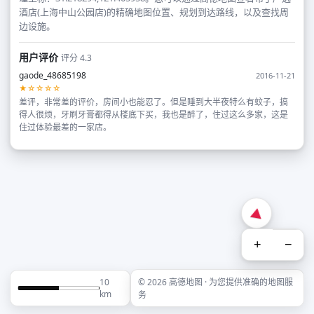
酒店(上海中山公园店)的精确地图位置、规划到达路线，以及查找周
边设施。
用户评价
评分 4.3
gaode_48685198
2016-11-21
★☆☆☆☆
差评，非常差的评价，房间小也能忍了。但是睡到大半夜特么有蚊子，搞
得人很烦，牙刷牙膏都得从楼底下买，我也是醉了，住过这么多家，这是
住过体验最差的一家店。
+
−
10
© 2026 高德地图 · 为您提供准确的地图服
km
务