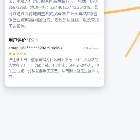
店，地址为广州市越秀区站南路17号。电话：020-
86673363。地理坐标：23.146125,113.254018。您
可以通过高德地图查看武汉宾馆(广州火车站店)(暂
停营业)的精确地图位置、规划到达路线，以及查找
周边设施。
用户评价
评分 4
amap_188****5520ArSrXgk9k
2017-08-25
★☆☆☆☆
谁住谁上当！这家宾馆为什么网上不敢上线？因为坑的
人太多了！！！260价钱，1.2小床，还床还硬垫人，中
午过12点一分钟就要半天房费，从南到北没见过这么坑
的！