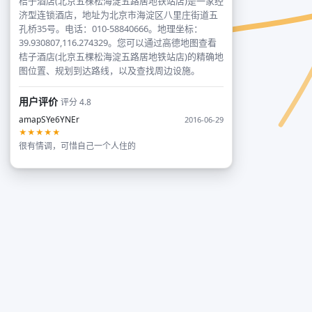
桔子酒店(北京五棵松海淀五路居地铁站店)是一家经
济型连锁酒店，地址为北京市海淀区八里庄街道五
孔桥35号。电话：010-58840666。地理坐标：
39.930807,116.274329。您可以通过高德地图查看
桔子酒店(北京五棵松海淀五路居地铁站店)的精确地
图位置、规划到达路线，以及查找周边设施。
用户评价
评分 4.8
amapSYe6YNEr
2016-06-29
★★★★★
很有情调，可惜自己一个人住的